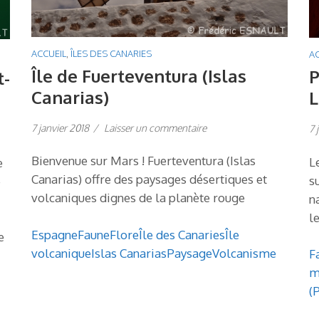
ACCUEIL
,
ÎLES DES CANARIES
AC
Île de Fuerteventura (Islas
P
t-
Canarias)
L
7 janvier 2018
/
Laisser un commentaire
7 
Bienvenue sur Mars ! Fuerteventura (Islas
L
e
Canarias) offre des paysages désertiques et
s
e
volcaniques dignes de la planète rouge
n
l
Espagne
Faune
Flore
Île des Canaries
Île
e
volcanique
Islas Canarias
Paysage
Volcanisme
F
m
(