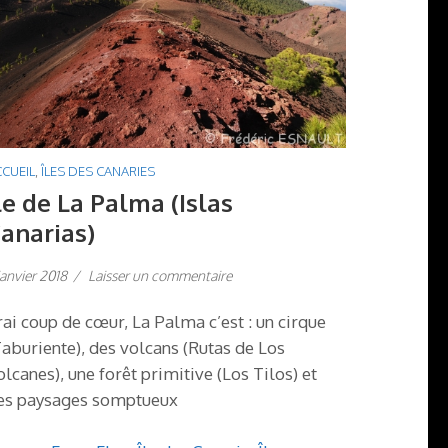
CUEIL
,
ÎLES DES CANARIES
le de La Palma (Islas
anarias)
janvier 2018
/
Laisser un commentaire
rai coup de cœur, La Palma c’est : un cirque
Taburiente), des volcans (Rutas de Los
olcanes), une forêt primitive (Los Tilos) et
es paysages somptueux