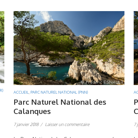
R)
ACCUEIL
,
PARC NATUREL NATIONAL (PNN)
AC
Parc Naturel National des
P
Calanques
C
7 janvier 2018
/
Laisser un commentaire
7 