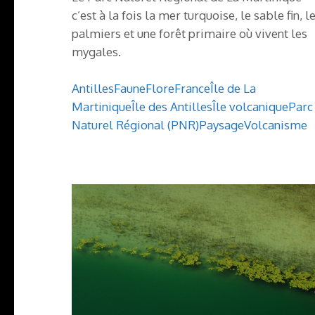
c’est à la fois la mer turquoise, le sable fin, l
palmiers et une forêt primaire où vivent les
mygales.
Antilles
Faune
Flore
France
Île de La
Martinique
Île des Antilles
Île volcanique
Parc
Naturel Régional (PNR)
Paysage
Volcanisme