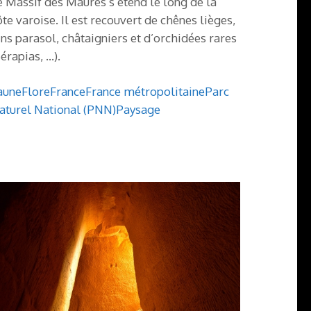
e Massif des Maures s’étend le long de la
ôte varoise. Il est recouvert de chênes lièges,
ins parasol, châtaigniers et d’orchidées rares
Sérapias, …).
aune
Flore
France
France métropolitaine
Parc
aturel National (PNN)
Paysage