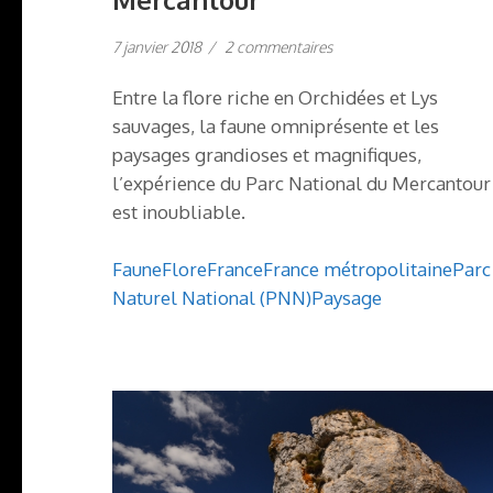
sur
7 janvier 2018
/
2 commentaires
Parc
Naturel
Entre la flore riche en Orchidées et Lys
National
du
sauvages, la faune omniprésente et les
Mercantour
paysages grandioses et magnifiques,
l’expérience du Parc National du Mercantour
est inoubliable.
Faune
Flore
France
France métropolitaine
Parc
Naturel National (PNN)
Paysage