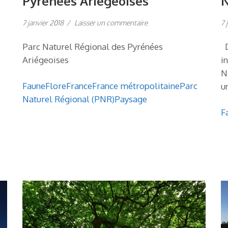
Pyrénées Ariégeoises
N
7 janvier 2018
/
Laisser un commentaire
7 
Parc Naturel Régional des Pyrénées
D
Ariégeoises
i
N
Faune
Flore
France
France métropolitaine
Parc
u
Naturel Régional (PNR)
Paysage
F