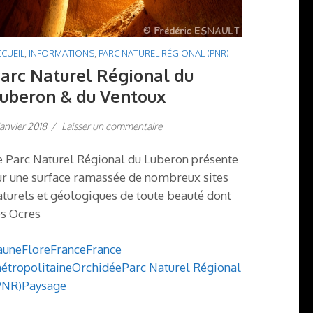
CUEIL
,
INFORMATIONS
,
PARC NATUREL RÉGIONAL (PNR)
arc Naturel Régional du
uberon & du Ventoux
janvier 2018
/
Laisser un commentaire
e Parc Naturel Régional du Luberon présente
ur une surface ramassée de nombreux sites
aturels et géologiques de toute beauté dont
es Ocres
aune
Flore
France
France
étropolitaine
Orchidée
Parc Naturel Régional
PNR)
Paysage