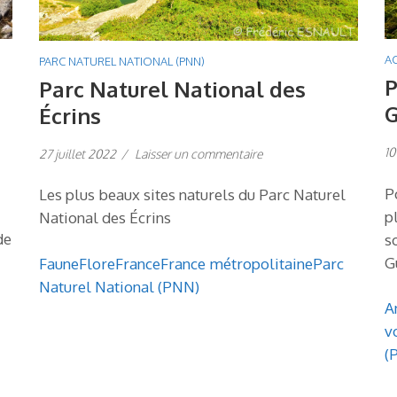
AC
PARC NATUREL NATIONAL (PNN)
P
Parc Naturel National des
G
Écrins
10
27 juillet 2022
/
Laisser un commentaire
P
Les plus beaux sites naturels du Parc Naturel
p
National des Écrins
de
s
G
Faune
Flore
France
France métropolitaine
Parc
Naturel National (PNN)
A
v
(