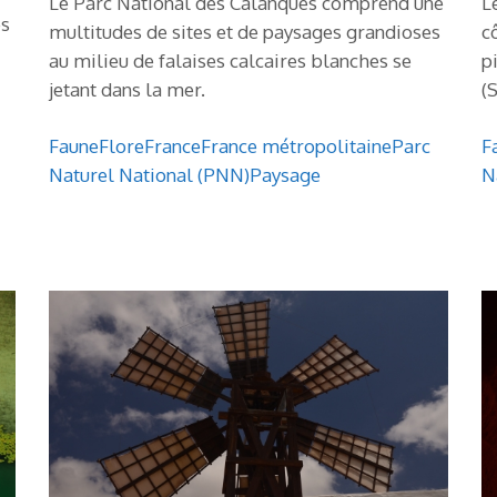
Le Parc National des Calanques comprend une
L
es
multitudes de sites et de paysages grandioses
c
au milieu de falaises calcaires blanches se
p
jetant dans la mer.
(
Faune
Flore
France
France métropolitaine
Parc
F
Naturel National (PNN)
Paysage
N