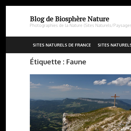
Aller
au
Blog de Biosphère Nature
contenu
Photographies de la Nature (Sites Naturels/Paysage
(Pressez
Entrée)
SITES NATURELS DE FRANCE
SITES NATUREL
Étiquette :
Faune