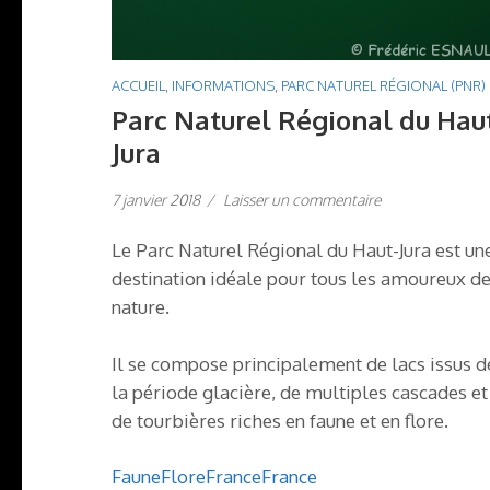
ACCUEIL
,
INFORMATIONS
,
PARC NATUREL RÉGIONAL (PNR)
Parc Naturel Régional du Hau
Jura
7 janvier 2018
/
Laisser un commentaire
Le Parc Naturel Régional du Haut-Jura est un
destination idéale pour tous les amoureux d
nature.
Il se compose principalement de lacs issus d
la période glacière, de multiples cascades et
de tourbières riches en faune et en flore.
Faune
Flore
France
France