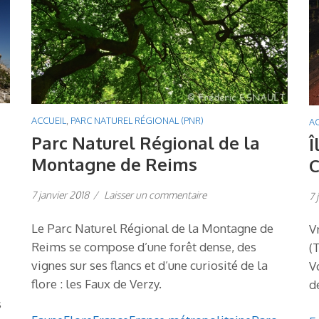
ACCUEIL
,
PARC NATUREL RÉGIONAL (PNR)
AC
Parc Naturel Régional de la
Î
Montagne de Reims
C
7 janvier 2018
/
Laisser un commentaire
7 
Le Parc Naturel Régional de la Montagne de
V
Reims se compose d’une forêt dense, des
(
vignes sur ses flancs et d’une curiosité de la
V
flore : les Faux de Verzy.
d
s