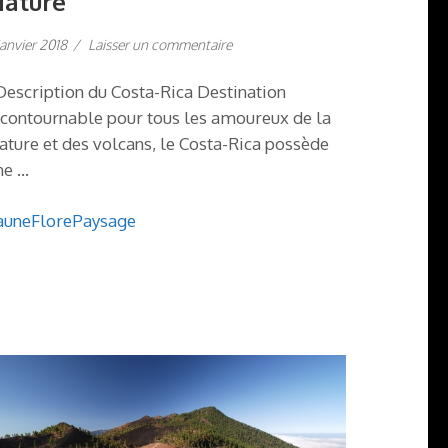
ature
janvier 2018
/
Laisser un commentaire
escription du Costa-Rica Destination
ncontournable pour tous les amoureux de la
ature et des volcans, le Costa-Rica possède
ne …
aune
Flore
Paysage