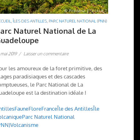
CUEIL
,
ÎLES DES ANTILLES
,
PARC NATUREL NATIONAL (PNN)
arc Naturel National de La
uadeloupe
 mai 2019
/
Laisser un commentaire
our les amoureux de la foret primitive, des
lages paradisiaques et des cascades
omptueuses, le Parc National de La
uadeloupe est la destination idéale !
ntilles
Faune
Flore
France
Île des Antilles
Île
olcanique
Parc Naturel National
PNN)
Volcanisme