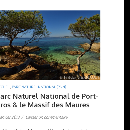
CUEIL
,
PARC NATUREL NATIONAL (PNN)
arc Naturel National de Port-
ros & le Massif des Maures
janvier 2018
/
Laisser un commentaire