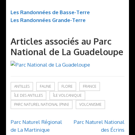
Les Randonnées de Basse-Terre
Les Randonnées Grande-Terre
Articles associés au Parc
National de La Guadeloupe
ANTILLES
FAUNE
FLORE
FRANCE
ÎLE DES ANTILLES
ÎLE VOLCANIQUE
PARC NATUREL NATIONAL (PNN)
VOLCANISME
Navigation
Parc Naturel Régional
Parc Naturel National
de
de La Martinique
des Écrins