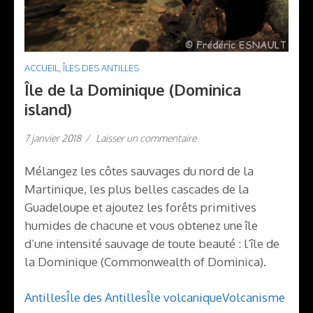
ACCUEIL
,
ÎLES DES ANTILLES
Île de la Dominique (Dominica
island)
7 janvier 2018
/
Laisser un commentaire
Mélangez les côtes sauvages du nord de la
Martinique, les plus belles cascades de la
Guadeloupe et ajoutez les forêts primitives
humides de chacune et vous obtenez une île
d’une intensité sauvage de toute beauté : l’île de
la Dominique (Commonwealth of Dominica).
Antilles
Île des Antilles
Île volcanique
Volcanisme