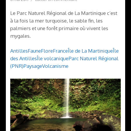
Le Parc Naturel Régional de La Martinique c’est
à la fois la mer turquoise, le sable fin, les
palmiers et une forêt primaire où vivent les
mygales.
Antilles
Faune
Flore
France
Île de La Martinique
Île
des Antilles
Île volcanique
Parc Naturel Régional
(PNR)
Paysage
Volcanisme