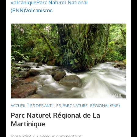
volcanique
Parc Naturel National
(PNN)
Volcanisme
ACCUEIL
,
ÎLES DES ANTILLES
,
PARC NATUREL RÉGIONAL (PNR)
Parc Naturel Régional de La
Martinique
8 mai 2019
/
Laisser un commentaire