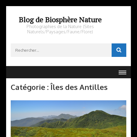
Aller
au
Blog de Biosphère Nature
contenu
Photographies de la Nature (Sites
Naturels/Paysages/Faune/Flore)
(Pressez
Entrée)
Rechercher :
Catégorie :
Îles des Antilles