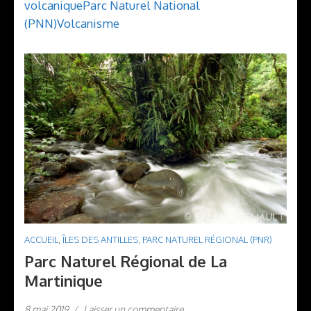
volcanique
Parc Naturel National
(PNN)
Volcanisme
ACCUEIL
,
ÎLES DES ANTILLES
,
PARC NATUREL RÉGIONAL (PNR)
Parc Naturel Régional de La
Martinique
8 mai 2019
/
Laisser un commentaire