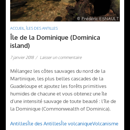
ACCUEIL
,
ÎLES DES ANTILLES
Île de la Dominique (Dominica
island)
7 janvier 2018
/
Laisser un commentaire
Mélangez les côtes sauvages du nord de la
Martinique, les plus belles cascades de la
Guadeloupe et ajoutez les forêts primitives
humides de chacune et vous obtenez une île
d’une intensité sauvage de toute beauté : l’île de
la Dominique (Commonwealth of Dominica).
Antilles
Île des Antilles
Île volcanique
Volcanisme