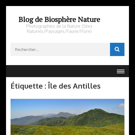
Aller
au
Blog de Biosphère Nature
contenu
Photographies de la Nature (Sites
Naturels/Paysages/Faune/Flore)
(Pressez
Entrée)
Rechercher :
Étiquette :
Île des Antilles