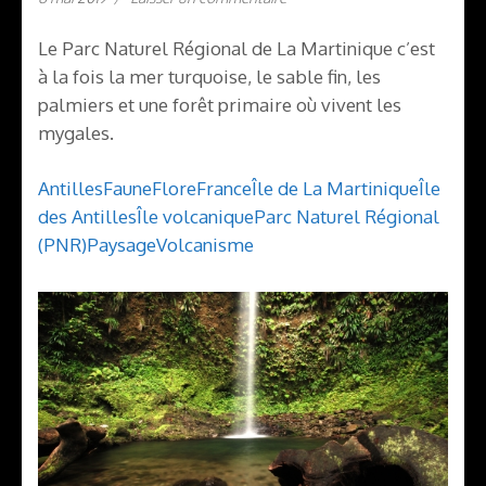
Le Parc Naturel Régional de La Martinique c’est
à la fois la mer turquoise, le sable fin, les
palmiers et une forêt primaire où vivent les
mygales.
Antilles
Faune
Flore
France
Île de La Martinique
Île
des Antilles
Île volcanique
Parc Naturel Régional
(PNR)
Paysage
Volcanisme