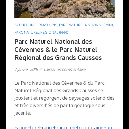
ACCUEIL
,
INFORMATIONS
,
PARC NATUREL NATIONAL (PNN)
,
PARC NATUREL RÉGIONAL (PNR)
Parc Naturel National des
Cévennes & le Parc Naturel
Régional des Grands Causses
7 janvier 2018
/
Laisser un commentaire
Le Parc National des Cévennes & du Parc
Naturel Régional des Grands Causses se
jouxtent et regorgent de paysages splendides
et très diversifiés de par la géologie sous-
jacente.
Faune
Flore
France
France métropolitaine
Parc