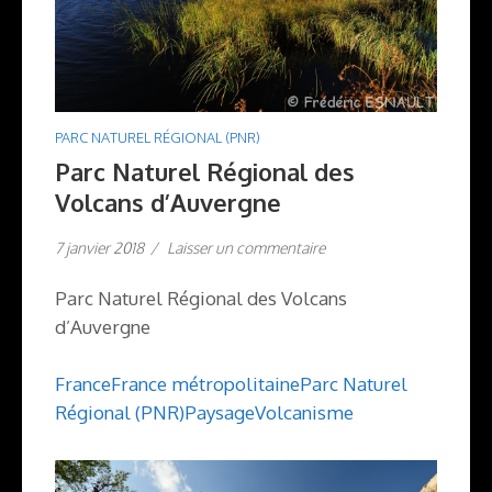
PARC NATUREL RÉGIONAL (PNR)
Parc Naturel Régional des
Volcans d’Auvergne
7 janvier 2018
/
Laisser un commentaire
Parc Naturel Régional des Volcans
d’Auvergne
France
France métropolitaine
Parc Naturel
Régional (PNR)
Paysage
Volcanisme