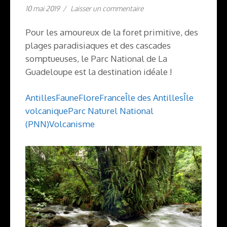
10 mai 2019
/
Laisser un commentaire
Pour les amoureux de la foret primitive, des
plages paradisiaques et des cascades
somptueuses, le Parc National de La
Guadeloupe est la destination idéale !
Antilles
Faune
Flore
France
Île des Antilles
Île
volcanique
Parc Naturel National
(PNN)
Volcanisme