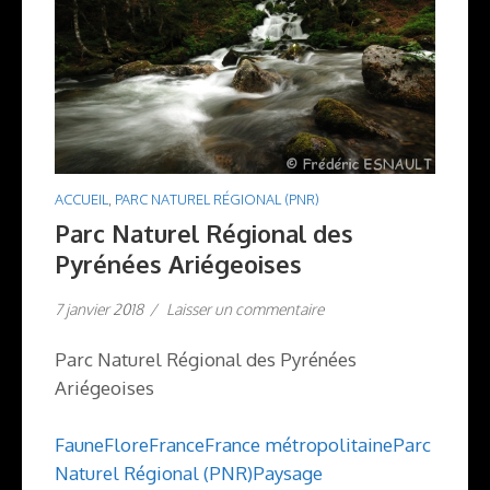
ACCUEIL
,
PARC NATUREL RÉGIONAL (PNR)
Parc Naturel Régional des
Pyrénées Ariégeoises
7 janvier 2018
/
Laisser un commentaire
Parc Naturel Régional des Pyrénées
Ariégeoises
Faune
Flore
France
France métropolitaine
Parc
Naturel Régional (PNR)
Paysage