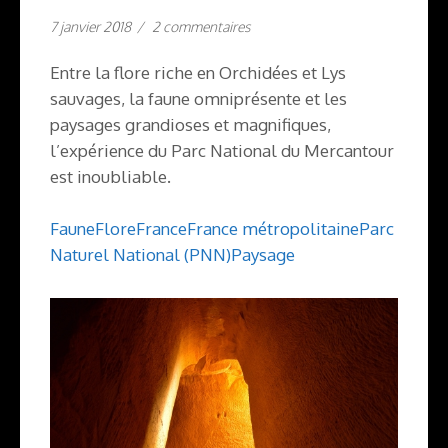
sur
7 janvier 2018
/
2 commentaires
Parc
Naturel
Entre la flore riche en Orchidées et Lys
National
du
sauvages, la faune omniprésente et les
Mercantour
paysages grandioses et magnifiques,
l’expérience du Parc National du Mercantour
est inoubliable.
Faune
Flore
France
France métropolitaine
Parc
Naturel National (PNN)
Paysage