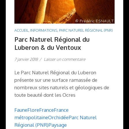
ACCUEIL
,
INFORMATIONS
,
PARC NATUREL RÉGIONAL (PNR)
Parc Naturel Régional du
Luberon & du Ventoux
7 janvier 2018
/
Laisser un commentaire
Le Parc Naturel Régional du Luberon
présente sur une surface ramassée de
nombreux sites naturels et géologiques de
toute beauté dont les Ocres
Faune
Flore
France
France
métropolitaine
Orchidée
Parc Naturel
Régional (PNR)
Paysage