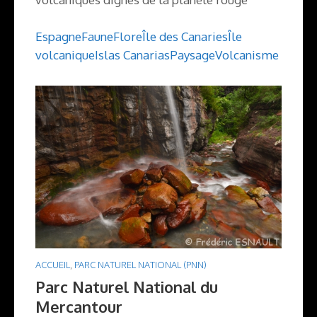
Espagne
Faune
Flore
Île des Canaries
Île
volcanique
Islas Canarias
Paysage
Volcanisme
ACCUEIL
,
PARC NATUREL NATIONAL (PNN)
Parc Naturel National du
Mercantour