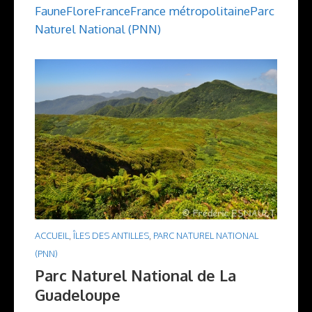
Faune
Flore
France
France métropolitaine
Parc
Naturel National (PNN)
ACCUEIL
,
ÎLES DES ANTILLES
,
PARC NATUREL NATIONAL
(PNN)
Parc Naturel National de La
Guadeloupe