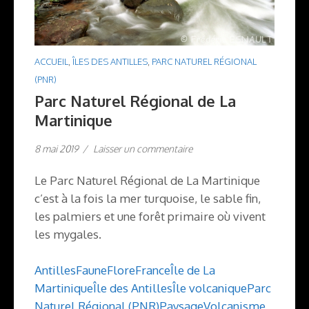
ACCUEIL
,
ÎLES DES ANTILLES
,
PARC NATUREL RÉGIONAL
(PNR)
Parc Naturel Régional de La
Martinique
8 mai 2019
/
Laisser un commentaire
Le Parc Naturel Régional de La Martinique
c’est à la fois la mer turquoise, le sable fin,
les palmiers et une forêt primaire où vivent
les mygales.
Antilles
Faune
Flore
France
Île de La
Martinique
Île des Antilles
Île volcanique
Parc
Naturel Régional (PNR)
Paysage
Volcanisme