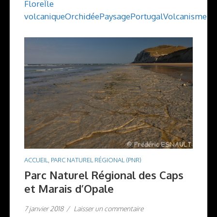
Flore
Île
volcanique
Orchidée
Paysage
Portugal
Volcanisme
ACCUEIL
,
PARC NATUREL RÉGIONAL (PNR)
Parc Naturel Régional des Caps
et Marais d’Opale
7 janvier 2018
/
Laisser un commentaire