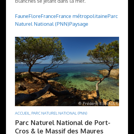
blanches se jetant dans la mer.
Faune
Flore
France
France métropolitaine
Parc
Naturel National (PNN)
Paysage
ACCUEIL
,
PARC NATUREL NATIONAL (PNN)
Parc Naturel National de Port-
Cros & le Massif des Maures