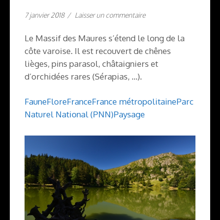
7 janvier 2018
/
Laisser un commentaire
Le Massif des Maures s’étend le long de la
côte varoise. Il est recouvert de chênes
lièges, pins parasol, châtaigniers et
d’orchidées rares (Sérapias, …).
Faune
Flore
France
France métropolitaine
Parc
Naturel National (PNN)
Paysage