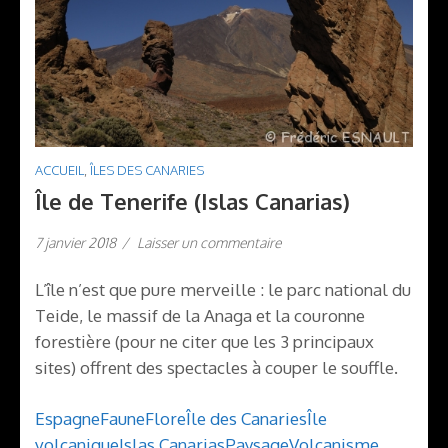
ACCUEIL
,
ÎLES DES CANARIES
Île de Tenerife (Islas Canarias)
7 janvier 2018
/
Laisser un commentaire
L’île n’est que pure merveille : le parc national du
Teide, le massif de la Anaga et la couronne
forestière (pour ne citer que les 3 principaux
sites) offrent des spectacles à couper le souffle.
Espagne
Faune
Flore
Île des Canaries
Île
volcanique
Islas Canarias
Paysage
Volcanisme