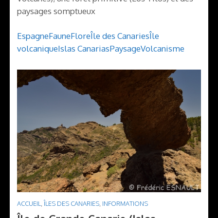
paysages somptueux
Espagne
Faune
Flore
Île des Canaries
Île
volcanique
Islas Canarias
Paysage
Volcanisme
ACCUEIL
,
ÎLES DES CANARIES
,
INFORMATIONS