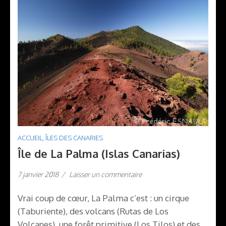
ACCUEIL
,
ÎLES DES CANARIES
Île de La Palma (Islas Canarias)
7 janvier 2018
/
Laisser un commentaire
Vrai coup de cœur, La Palma c’est : un cirque
(Taburiente), des volcans (Rutas de Los
Volcanes), une forêt primitive (Los Tilos) et des