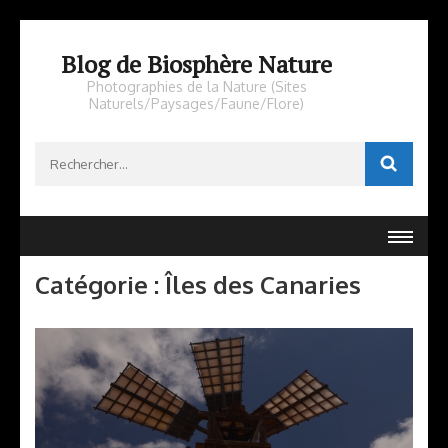
Aller
au
Blog de Biosphère Nature
contenu
Photographies de la Nature (Sites
Naturels/Paysages/Faune/Flore)
(Pressez
Entrée)
Rechercher :
Catégorie :
Îles des Canaries