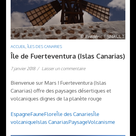
ACCUEIL
,
ÎLES DES CANARIES
Île de Fuerteventura (Islas Canarias)
7 janvier 2018
/
Laisser un commentaire
Bienvenue sur Mars ! Fuerteventura (Islas
Canarias) offre des paysages désertiques et
volcaniques dignes de la planète rouge
Espagne
Faune
Flore
Île des Canaries
Île
volcanique
Islas Canarias
Paysage
Volcanisme