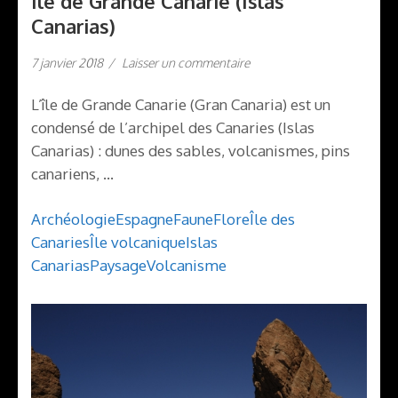
Île de Grande Canarie (Islas
Canarias)
7 janvier 2018
/
Laisser un commentaire
L’île de Grande Canarie (Gran Canaria) est un
condensé de l’archipel des Canaries (Islas
Canarias) : dunes des sables, volcanismes, pins
canariens, …
Archéologie
Espagne
Faune
Flore
Île des
Canaries
Île volcanique
Islas
Canarias
Paysage
Volcanisme