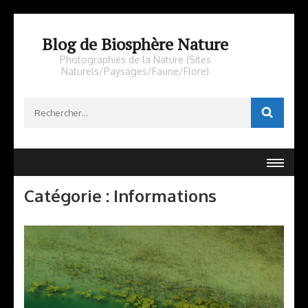
Aller
au
Blog de Biosphère Nature
contenu
Photographies de la Nature (Sites
Naturels/Paysages/Faune/Flore)
(Pressez
Entrée)
Rechercher :
Catégorie :
Informations