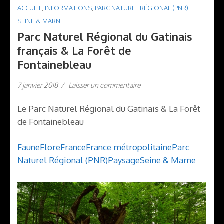
ACCUEIL
,
INFORMATIONS
,
PARC NATUREL RÉGIONAL (PNR)
,
SEINE & MARNE
Parc Naturel Régional du Gatinais
français & La Forêt de
Fontainebleau
7 janvier 2018
/
Laisser un commentaire
Le Parc Naturel Régional du Gatinais & La Forêt
de Fontainebleau
Faune
Flore
France
France métropolitaine
Parc
Naturel Régional (PNR)
Paysage
Seine & Marne