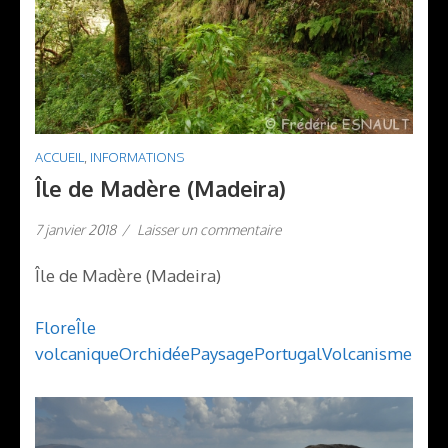
ACCUEIL
,
INFORMATIONS
Île de Madère (Madeira)
7 janvier 2018
/
Laisser un commentaire
Île de Madère (Madeira)
Flore
Île
volcanique
Orchidée
Paysage
Portugal
Volcanisme