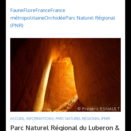
Faune
Flore
France
France
métropolitaine
Orchidée
Parc Naturel Régional
(PNR)
ACCUEIL
,
INFORMATIONS
,
PARC NATUREL RÉGIONAL (PNR)
Parc Naturel Régional du Luberon &