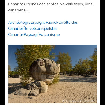
Canarias) : dunes des sables, volcanismes, pins
canariens, …
Archéologie
Espagne
Faune
Flore
Île des
Canaries
Île volcanique
Islas
Canarias
Paysage
Volcanisme