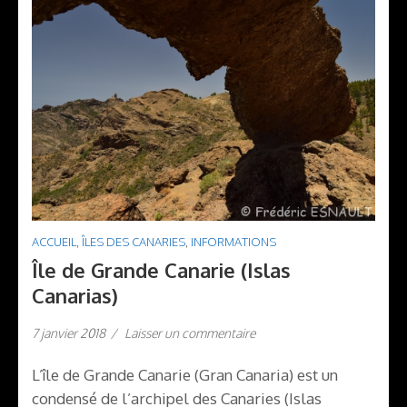
ACCUEIL
,
ÎLES DES CANARIES
,
INFORMATIONS
Île de Grande Canarie (Islas
Canarias)
7 janvier 2018
/
Laisser un commentaire
L’île de Grande Canarie (Gran Canaria) est un
condensé de l’archipel des Canaries (Islas