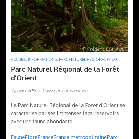
ACCUEIL
,
INFORMATIONS
,
PARC NATUREL RÉGIONAL (PNR)
Parc Naturel Régional de la Forêt
d’Orient
7 janvier 2018
/
Laisser un commentaire
Le Parc Naturel Régional de la Forêt d’Orient se
caractérise par ses immenses lacs-réservoirs
avec une faune abondante.
Faune
Flore
France
France métropolitaine
Parc