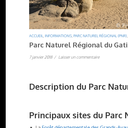
ACCUEIL
,
INFORMATIONS
,
PARC NATUREL RÉGIONAL (PNR)
Parc Naturel Régional du Gati
7 janvier 2018
/
Laisser un commentaire
Description du Parc Natu
Principaux sites du Parc 
La
Forêt départementale des Grands-Ava