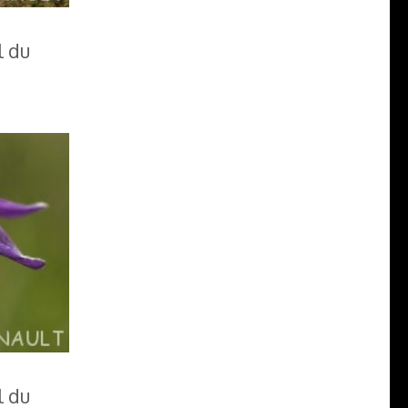
l du
l du