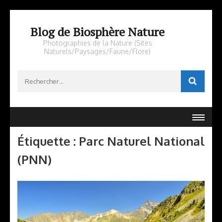
Aller
au
Blog de Biosphère Nature
contenu
Photographies de la Nature (Sites
Naturels/Paysages/Faune/Flore)
(Pressez
Entrée)
Rechercher :
Étiquette :
Parc Naturel National
(PNN)