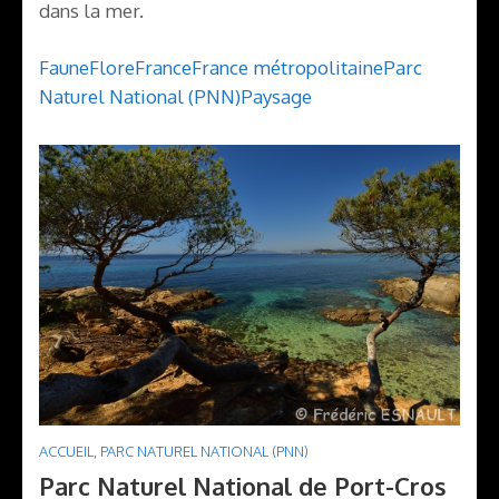
dans la mer.
Faune
Flore
France
France métropolitaine
Parc
Naturel National (PNN)
Paysage
ACCUEIL
,
PARC NATUREL NATIONAL (PNN)
Parc Naturel National de Port-Cros