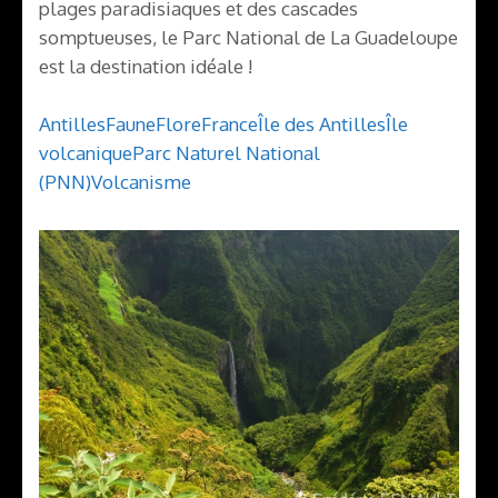
plages paradisiaques et des cascades
somptueuses, le Parc National de La Guadeloupe
est la destination idéale !
Antilles
Faune
Flore
France
Île des Antilles
Île
volcanique
Parc Naturel National
(PNN)
Volcanisme