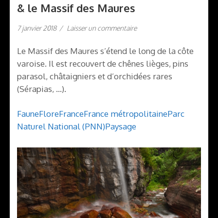
& le Massif des Maures
7 janvier 2018
/
Laisser un commentaire
Le Massif des Maures s’étend le long de la côte
varoise. Il est recouvert de chênes lièges, pins
parasol, châtaigniers et d’orchidées rares
(Sérapias, …).
Faune
Flore
France
France métropolitaine
Parc
Naturel National (PNN)
Paysage