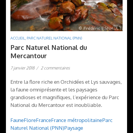
ACCUEIL
,
PARC NATUREL NATIONAL (PNN)
Parc Naturel National du
Mercantour
sur
7 janvier 2018
/
2 commentaires
Parc
Naturel
Entre la flore riche en Orchidées et Lys sauvages,
National
du
la faune omniprésente et les paysages
Mercantour
grandioses et magnifiques, l’expérience du Parc
National du Mercantour est inoubliable.
Faune
Flore
France
France métropolitaine
Parc
Naturel National (PNN)
Paysage