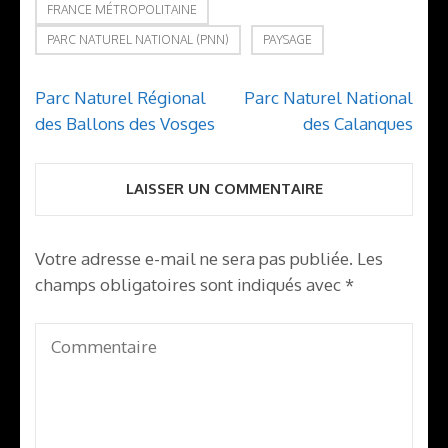
FRANCE MÉTROPOLITAINE
PARC NATUREL NATIONAL (PNN)
PAYSAGE
Navigation
Parc Naturel Régional
Parc Naturel National
de
des Ballons des Vosges
des Calanques
l’article
LAISSER UN COMMENTAIRE
Votre adresse e-mail ne sera pas publiée.
Les
champs obligatoires sont indiqués avec
*