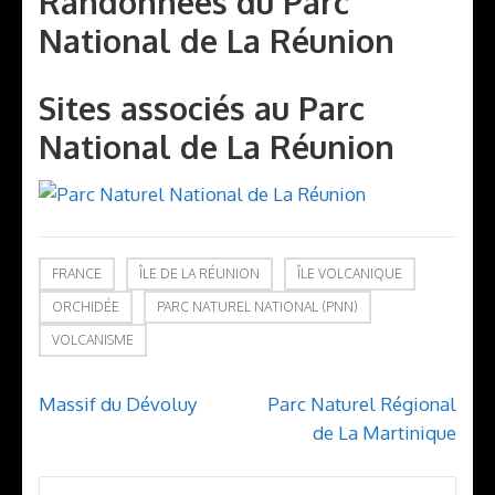
Randonnées du Parc
National de La Réunion
Sites associés au Parc
National de La Réunion
FRANCE
ÎLE DE LA RÉUNION
ÎLE VOLCANIQUE
ORCHIDÉE
PARC NATUREL NATIONAL (PNN)
VOLCANISME
Navigation
Massif du Dévoluy
Parc Naturel Régional
de
de La Martinique
l’article