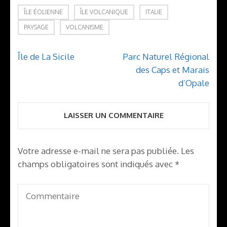
ÎLE ÉOLIENNE
ÎLE VOLCANIQUE
ITALIE
PAYSAGE
VOLCANISME
Navigation
Île de La Sicile
Parc Naturel Régional
de
des Caps et Marais
l’article
d’Opale
LAISSER UN COMMENTAIRE
Votre adresse e-mail ne sera pas publiée.
Les
champs obligatoires sont indiqués avec
*