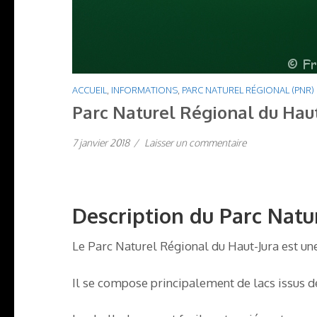
ACCUEIL
,
INFORMATIONS
,
PARC NATUREL RÉGIONAL (PNR)
Parc Naturel Régional du Haut
7 janvier 2018
/
Laisser un commentaire
Description du Parc Natu
Le Parc Naturel Régional du Haut-Jura est un
Il se compose principalement de lacs issus de