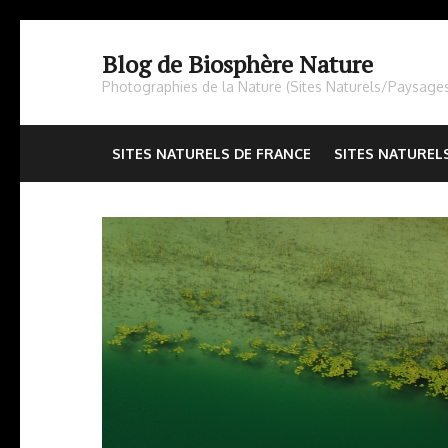
Aller
au
Blog de Biosphère Nature
contenu
Photographies de la Nature (Sites Naturels/Paysage
(Pressez
Entrée)
SITES NATURELS DE FRANCE
SITES NATUREL