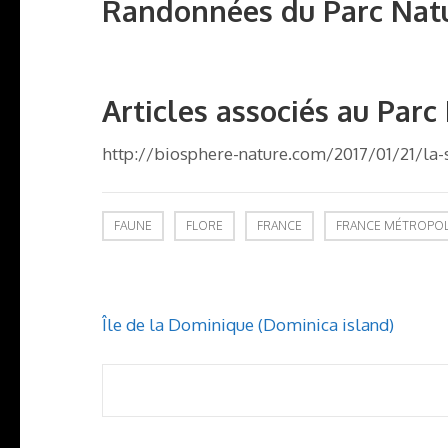
Randonnées du Parc Natu
Articles associés au Parc
http://biosphere-nature.com/2017/01/21/la-
FAUNE
FLORE
FRANCE
FRANCE MÉTROPOL
Navigation
Île de la Dominique (Dominica island)
de
l’article