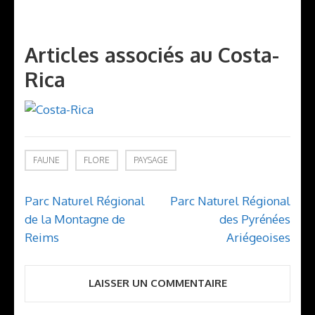
Articles associés au Costa-
Rica
FAUNE
FLORE
PAYSAGE
Navigation
Parc Naturel Régional
Parc Naturel Régional
de
de la Montagne de
des Pyrénées
l’article
Reims
Ariégeoises
LAISSER UN COMMENTAIRE