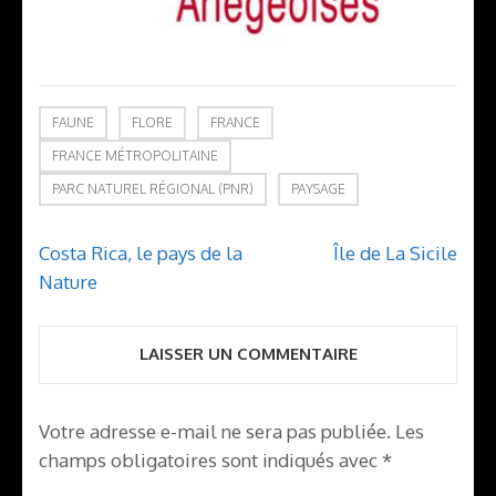
FAUNE
FLORE
FRANCE
FRANCE MÉTROPOLITAINE
PARC NATUREL RÉGIONAL (PNR)
PAYSAGE
Navigation
Costa Rica, le pays de la
Île de La Sicile
de
Nature
l’article
LAISSER UN COMMENTAIRE
Votre adresse e-mail ne sera pas publiée.
Les
champs obligatoires sont indiqués avec
*