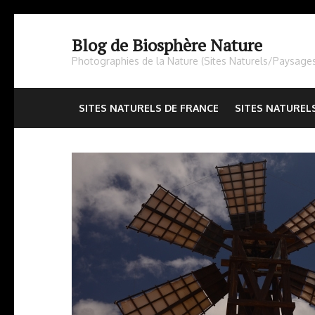
Aller
au
Blog de Biosphère Nature
contenu
Photographies de la Nature (Sites Naturels/Paysage
(Pressez
Entrée)
SITES NATURELS DE FRANCE
SITES NATUREL