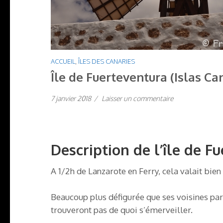
ACCUEIL
,
ÎLES DES CANARIES
Île de Fuerteventura (Islas Ca
7 janvier 2018
/
Laisser un commentaire
Description de l’île de F
A 1/2h de Lanzarote en Ferry, cela valait bien 
Beaucoup plus défigurée que ses voisines par 
trouveront pas de quoi s’émerveiller.