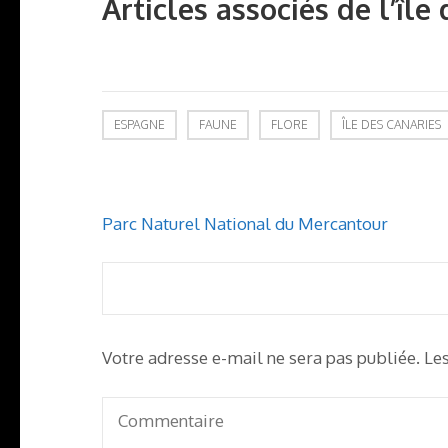
Articles associés de l’île
ESPAGNE
FAUNE
FLORE
ÎLE DES CANARIES
Navigation
Parc Naturel National du Mercantour
de
l’article
Votre adresse e-mail ne sera pas publiée.
Le