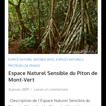
ESPACE NATUREL SENSIBLE (ENS)
,
ESPACES NATURELS
PROTÉGÉS DE FRANCE
Espace Naturel Sensible du Piton de
Mont-Vert
8 janvier 2009
/
Laisser un commentaire
Description de l’Espace Naturel Sensible du