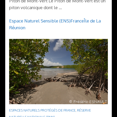
Piton de Mont-Vert Le Piton de Mont-Vert est un
piton volcanique dont le …
Espace Naturel Sensible (ENS)
France
Île de La
Réunion
ESPACES NATURELS PROTÉGÉS DE FRANCE
,
RÉSERVE