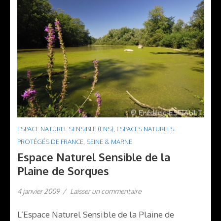
ESPACE NATUREL SENSIBLE (ENS)
,
ESPACES NATURELS
PROTÉGÉS DE FRANCE
,
SEINE & MARNE
Espace Naturel Sensible de la
Plaine de Sorques
4 janvier 2009
/
Laisser un commentaire
L’Espace Naturel Sensible de la Plaine de