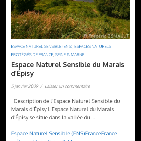
ESPACE NATUREL SENSIBLE (ENS)
,
ESPACES NATURELS
PROTÉGÉS DE FRANCE
,
SEINE & MARNE
Espace Naturel Sensible du Marais
d’Épisy
5 janvier 2009
/
Laisser un commentaire
Description de l’Espace Naturel Sensible du
Marais d’Épisy L’Espace Naturel du Marais
d’Épisy se situe dans la vallée du …
Espace Naturel Sensible (ENS)
France
France