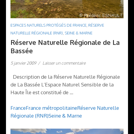
ESPACES NATURELS PROTÉGÉS DE FRANCE
,
RÉSERVE
NATURELLE RÉGIONALE (RNR)
,
SEINE & MARNE
Réserve Naturelle Régionale de La
Bassée
5 janvier 2009
/
Laisser un commentaire
Description de la Réserve Naturelle Régionale
de La Bassée L’Espace Naturel Sensible de la
Haute Île est constitué de …
France
France métropolitaine
Réserve Naturelle
Régionale (RNR)
Seine & Marne