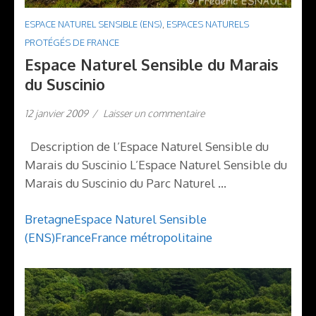
ESPACE NATUREL SENSIBLE (ENS)
,
ESPACES NATURELS
PROTÉGÉS DE FRANCE
Espace Naturel Sensible du Marais
du Suscinio
12 janvier 2009
/
Laisser un commentaire
Description de l’Espace Naturel Sensible du
Marais du Suscinio L’Espace Naturel Sensible du
Marais du Suscinio du Parc Naturel …
Bretagne
Espace Naturel Sensible
(ENS)
France
France métropolitaine