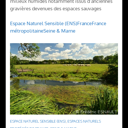
milieux humides notamment issus d’anciennes
gravières devenues des espaces sauvages
Espace Naturel Sensible (ENS)
France
France
métropolitaine
Seine & Marne
ESPACE NATUREL SENSIBLE (ENS)
,
ESPACES NATURELS