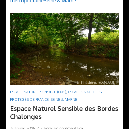
métropolitaine
Seine & Marne
ESPACE NATUREL SENSIBLE (ENS)
,
ESPACES NATURELS
PROTÉGÉS DE FRANCE
,
SEINE & MARNE
Espace Naturel Sensible des Bordes
Chalonges
5 janvier 2009
/
Laisser un commentaire