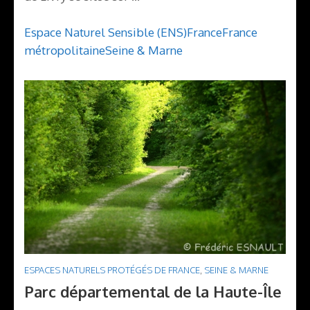
Espace Naturel Sensible (ENS)
France
France
métropolitaine
Seine & Marne
ESPACES NATURELS PROTÉGÉS DE FRANCE
,
SEINE & MARNE
Parc départemental de la Haute-Île