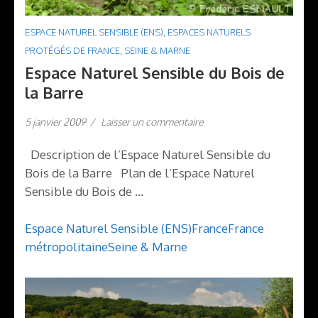
ESPACE NATUREL SENSIBLE (ENS)
,
ESPACES NATURELS
PROTÉGÉS DE FRANCE
,
SEINE & MARNE
Espace Naturel Sensible du Bois de
la Barre
5 janvier 2009
/
Laisser un commentaire
Description de l’Espace Naturel Sensible du
Bois de la Barre Plan de l’Espace Naturel
Sensible du Bois de …
Espace Naturel Sensible (ENS)
France
France
métropolitaine
Seine & Marne