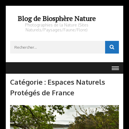
Aller
au
Blog de Biosphère Nature
contenu
Photographies de la Nature (Sites
Naturels/Paysages/Faune/Flore)
(Pressez
Entrée)
Rechercher :
Catégorie :
Espaces Naturels
Protégés de France