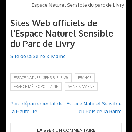
Espace Naturel Sensible du parc de Livry
Sites Web officiels de
l’Espace Naturel Sensible
du Parc de Livry
Site de la Seine & Marne
ESPACE NATUREL SENSIBLE (ENS)
FRANCE
FRANCE MÉTROPOLITAINE
SEINE & MARNE
Navigation
Parc départemental de
Espace Naturel Sensible
de
la Haute-Île
du Bois de la Barre
l’article
LAISSER UN COMMENTAIRE