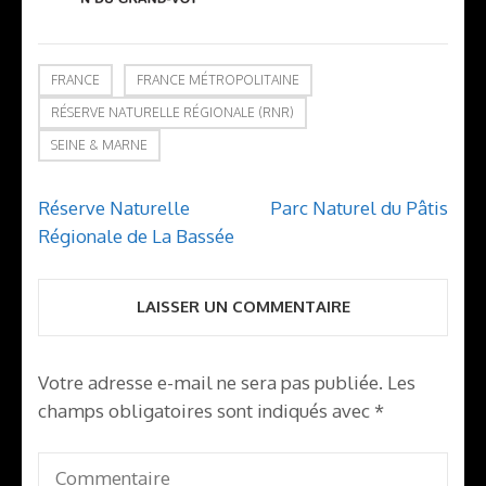
FRANCE
FRANCE MÉTROPOLITAINE
RÉSERVE NATURELLE RÉGIONALE (RNR)
SEINE & MARNE
Navigation
Réserve Naturelle
Parc Naturel du Pâtis
de
Régionale de La Bassée
l’article
LAISSER UN COMMENTAIRE
Votre adresse e-mail ne sera pas publiée.
Les
champs obligatoires sont indiqués avec
*