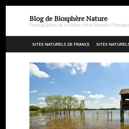
Aller
au
Blog de Biosphère Nature
contenu
Photographies de la Nature (Sites Naturels/Paysage
(Pressez
Entrée)
SITES NATURELS DE FRANCE
SITES NATUREL