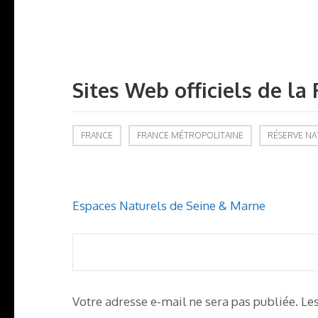
Sites Web officiels de l
FRANCE
FRANCE MÉTROPOLITAINE
RÉSERVE NA
Navigation
Espaces Naturels de Seine & Marne
de
l’article
Votre adresse e-mail ne sera pas publiée.
Le