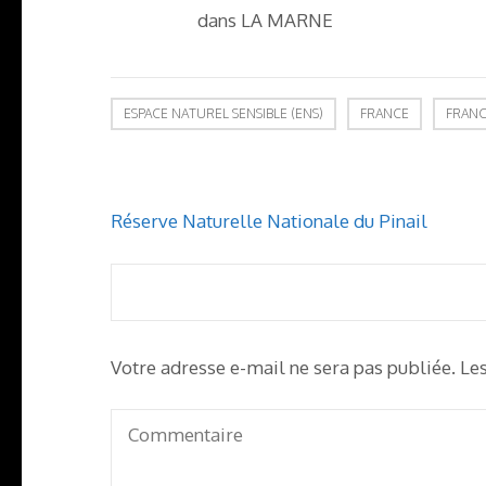
dans LA MARNE
ESPACE NATUREL SENSIBLE (ENS)
FRANCE
FRANC
Navigation
Réserve Naturelle Nationale du Pinail
de
l’article
Votre adresse e-mail ne sera pas publiée.
Le