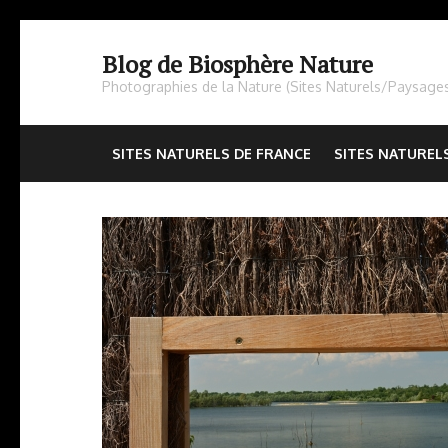
Aller
au
Blog de Biosphère Nature
contenu
Photographies de la Nature (Sites Naturels/Paysage
(Pressez
Entrée)
SITES NATURELS DE FRANCE
SITES NATUREL