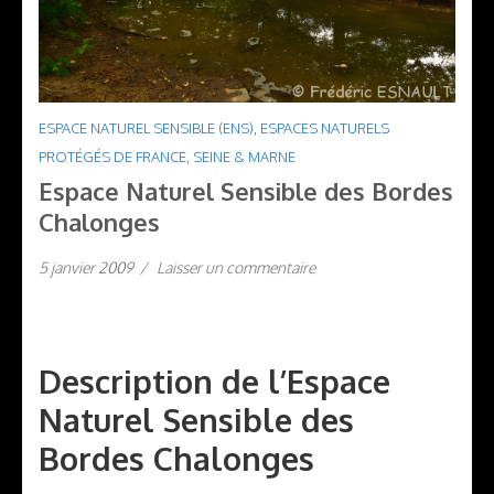
ESPACE NATUREL SENSIBLE (ENS)
,
ESPACES NATURELS
PROTÉGÉS DE FRANCE
,
SEINE & MARNE
Espace Naturel Sensible des Bordes
Chalonges
5 janvier 2009
/
Laisser un commentaire
Description de l’Espace
Naturel Sensible des
Bordes Chalonges