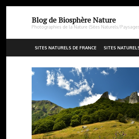
Aller
au
Blog de Biosphère Nature
contenu
Photographies de la Nature (Sites Naturels/Paysage
(Pressez
Entrée)
SITES NATURELS DE FRANCE
SITES NATUREL