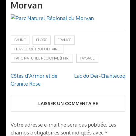
Morvan
FAUNE
FLORE
FRANCE
FRANCE MÉTROPOLITAINE
PARC NATUREL RÉGIONAL (PNR)
PAYSAGE
Navigation
Côtes d’Armor et de
Lac du Der-Chantecoq
de
Granite Rose
l’article
LAISSER UN COMMENTAIRE
Votre adresse e-mail ne sera pas publiée.
Les
champs obligatoires sont indiqués avec
*