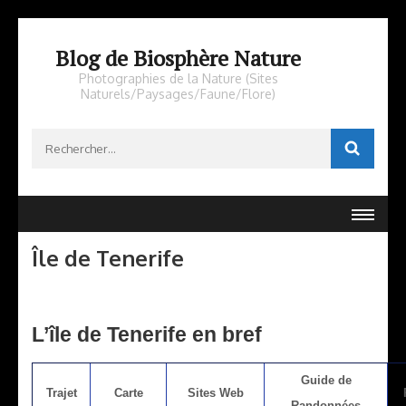
Aller
au
Blog de Biosphère Nature
contenu
Photographies de la Nature (Sites
Naturels/Paysages/Faune/Flore)
(Pressez
Entrée)
Rechercher :
Île de Tenerife
L’île de Tenerife en bref
Guide de
Trajet
Carte
Sites Web
Randonnées