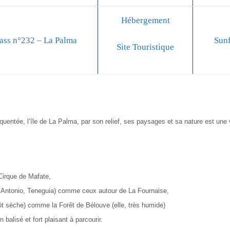
Hébergement
ss n°232 – La Palma
Sunf
Site Touristique
uentée, l’île de La Palma, par son relief, ses paysages et sa nature est une v
Cirque de Mafate,
 Antonio, Teneguia) comme ceux autour de La Fournaise,
tôt sèche) comme la Forêt de Bélouve (elle, très humide)
balisé et fort plaisant à parcourir.