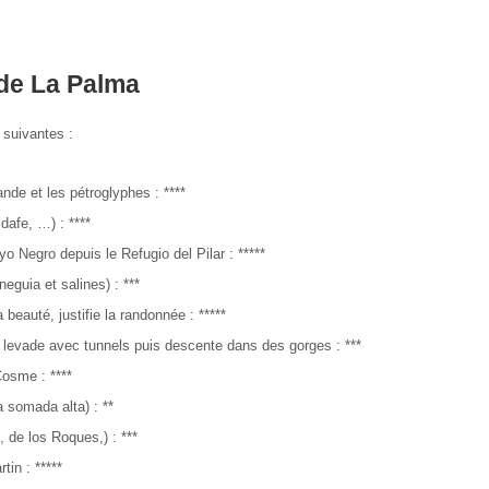
 de La Palma
 suivantes :
de et les pétroglyphes : ****
afe, …) : ****
 Negro depuis le Refugio del Pilar : *****
guia et salines) : ***
beauté, justifie la randonnée : *****
 levade avec tunnels puis descente dans des gorges : ***
Cosme : ****
 somada alta) : **
 de los Roques,) : ***
tin : *****