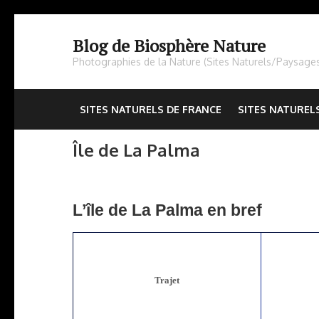
Aller
au
Blog de Biosphère Nature
contenu
Photographies de la Nature (Sites Naturels/Paysage
(Pressez
Entrée)
SITES NATURELS DE FRANCE
SITES NATUREL
Île de La Palma
L’île de La Palma en bref
Trajet