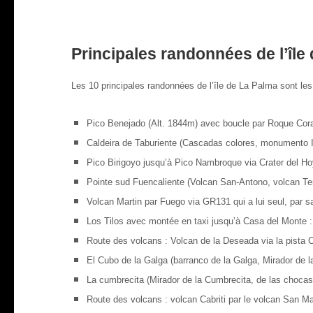
Principales randonnées de l’île
Les 10 principales randonnées de l’île de La Palma sont les
Pico Benejado (Alt. 1844m) avec boucle par Roque Coran
Caldeira de Taburiente (Cascadas colores, monumento Id
Pico Birigoyo jusqu’à Pico Nambroque via Crater del Hoyo
Pointe sud Fuencaliente (Volcan San-Antono, volcan Tene
Volcan Martin par Fuego via GR131 qui a lui seul, par sa 
Los Tilos avec montée en taxi jusqu’à Casa del Monte :
Route des volcans : Volcan de la Deseada via la pista 
El Cubo de la Galga (barranco de la Galga, Mirador de la
La cumbrecita (Mirador de la Cumbrecita, de las chocas,
Route des volcans : volcan Cabriti par le volcan San Mar